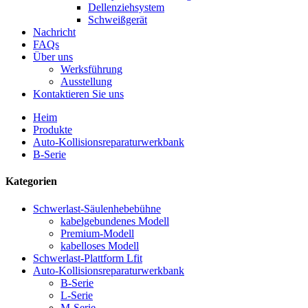
Dellenziehsystem
Schweißgerät
Nachricht
FAQs
Über uns
Werksführung
Ausstellung
Kontaktieren Sie uns
Heim
Produkte
Auto-Kollisionsreparaturwerkbank
B-Serie
Kategorien
Schwerlast-Säulenhebebühne
kabelgebundenes Modell
Premium-Modell
kabelloses Modell
Schwerlast-Plattform Lfit
Auto-Kollisionsreparaturwerkbank
B-Serie
L-Serie
M-Serie