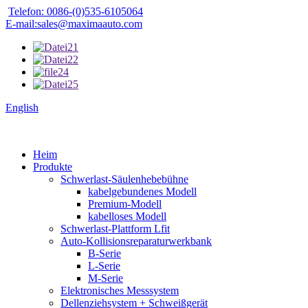
Telefon: 0086-(0)535-6105064
E-mail:sales@maximaauto.com
English
Heim
Produkte
Schwerlast-Säulenhebebühne
kabelgebundenes Modell
Premium-Modell
kabelloses Modell
Schwerlast-Plattform Lfit
Auto-Kollisionsreparaturwerkbank
B-Serie
L-Serie
M-Serie
Elektronisches Messsystem
Dellenziehsystem + Schweißgerät