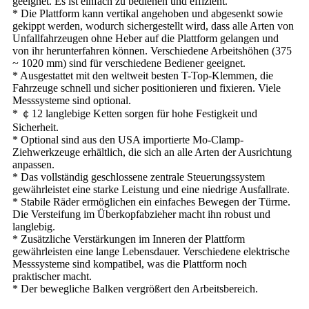
geeignet. Es ist einfach zu bedienen und effizient.
* Die Plattform kann vertikal angehoben und abgesenkt sowie
gekippt werden, wodurch sichergestellt wird, dass alle Arten von
Unfallfahrzeugen ohne Heber auf die Plattform gelangen und
von ihr herunterfahren können. Verschiedene Arbeitshöhen (375
~ 1020 mm) sind für verschiedene Bediener geeignet.
* Ausgestattet mit den weltweit besten T-Top-Klemmen, die
Fahrzeuge schnell und sicher positionieren und fixieren. Viele
Messsysteme sind optional.
* ￠12 langlebige Ketten sorgen für hohe Festigkeit und
Sicherheit.
* Optional sind aus den USA importierte Mo-Clamp-
Ziehwerkzeuge erhältlich, die sich an alle Arten der Ausrichtung
anpassen.
* Das vollständig geschlossene zentrale Steuerungssystem
gewährleistet eine starke Leistung und eine niedrige Ausfallrate.
* Stabile Räder ermöglichen ein einfaches Bewegen der Türme.
Die Versteifung im Überkopfabzieher macht ihn robust und
langlebig.
* Zusätzliche Verstärkungen im Inneren der Plattform
gewährleisten eine lange Lebensdauer. Verschiedene elektrische
Messsysteme sind kompatibel, was die Plattform noch
praktischer macht.
* Der bewegliche Balken vergrößert den Arbeitsbereich.