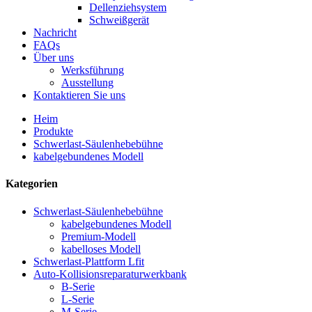
Dellenziehsystem
Schweißgerät
Nachricht
FAQs
Über uns
Werksführung
Ausstellung
Kontaktieren Sie uns
Heim
Produkte
Schwerlast-Säulenhebebühne
kabelgebundenes Modell
Kategorien
Schwerlast-Säulenhebebühne
kabelgebundenes Modell
Premium-Modell
kabelloses Modell
Schwerlast-Plattform Lfit
Auto-Kollisionsreparaturwerkbank
B-Serie
L-Serie
M-Serie