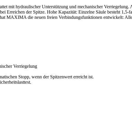
tet mit hydraulischer Unterstützung und mechanischer Verriegelung. A
ei Erreichen der Spitze. Hohe Kapazität: Einzelne Säule besteht 1,5-fac
hat MAXIMA die neuen freien Verbindungsfunktionen entwickelt: Alle S
nischer Verriegelung
atischen Stopp, wenn der Spitzenwert erreicht ist.
herheitslasttest.