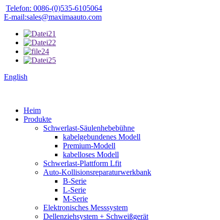
Telefon: 0086-(0)535-6105064
E-mail:sales@maximaauto.com
English
Heim
Produkte
Schwerlast-Säulenhebebühne
kabelgebundenes Modell
Premium-Modell
kabelloses Modell
Schwerlast-Plattform Lfit
Auto-Kollisionsreparaturwerkbank
B-Serie
L-Serie
M-Serie
Elektronisches Messsystem
Dellenziehsystem + Schweißgerät