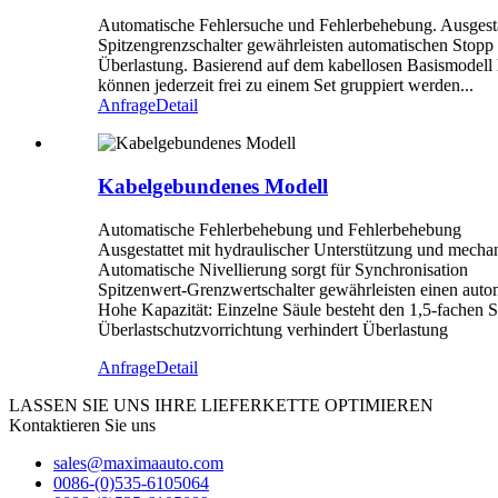
Automatische Fehlersuche und Fehlerbehebung. Ausgestat
Spitzengrenzschalter gewährleisten automatischen Stopp b
Überlastung. Basierend auf dem kabellosen Basismodell 
können jederzeit frei zu einem Set gruppiert werden...
Anfrage
Detail
Kabelgebundenes Modell
Automatische Fehlerbehebung und Fehlerbehebung
Ausgestattet mit hydraulischer Unterstützung und mecha
Automatische Nivellierung sorgt für Synchronisation
Spitzenwert-Grenzwertschalter gewährleisten einen autom
Hohe Kapazität: Einzelne Säule besteht den 1,5-fachen Sic
Überlastschutzvorrichtung verhindert Überlastung
Anfrage
Detail
LASSEN SIE UNS IHRE LIEFERKETTE OPTIMIEREN
Kontaktieren Sie uns
sales@maximaauto.com
0086-(0)535-6105064