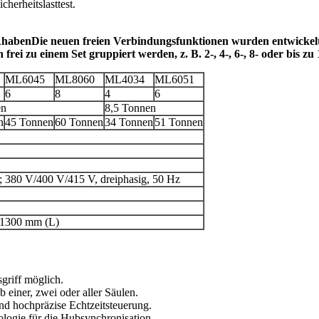
herheitslasttest.
A
haben
Die neuen freien Verbindungsfunktionen wurden entwickelt:
frei zu einem Set gruppiert werden, z. B. 2-, 4-, 6-, 8- oder bis zu
ML6045
ML8060
ML4034
ML6051
6
8
4
6
en
8,5 Tonnen
n
45 Tonnen
60 Tonnen
34 Tonnen
51 Tonnen
; 380 V/400 V/415 V, dreiphasig, 50 Hz
 1300 mm (L)
griff möglich.
 einer, zwei oder aller Säulen.
und hochpräzise Echtzeitsteuerung.
ogie für die Hubsynchronisation.