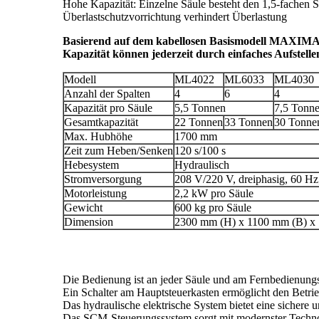
Hohe Kapazität: Einzelne Säule besteht den 1,5-fachen Sic
Überlastschutzvorrichtung verhindert Überlastung
Basierend auf dem kabellosen Basismodell MAXIM
Kapazität können jederzeit durch einfaches Aufstellen 
Modell
ML4022
ML6033
ML4030
Anzahl der Spalten
4
6
4
Kapazität pro Säule
5,5 Tonnen
7,5 Tonn
Gesamtkapazität
22 Tonnen
33 Tonnen
30 Tonne
Max. Hubhöhe
1700 mm
Zeit zum Heben/Senken
120 s/100 s
Hebesystem
Hydraulisch
Stromversorgung
208 V/220 V, dreiphasig, 60 Hz
Motorleistung
2,2 kW pro Säule
Gewicht
600 kg pro Säule
Dimension
2300 mm (H) x 1100 mm (B) x
Die Bedienung ist an jeder Säule und am Fernbedienungs
Ein Schalter am Hauptsteuerkasten ermöglicht den Betrieb
Das hydraulische elektrische System bietet eine sichere 
Das SCM-Steuerungssystem sorgt mit modernster Technol