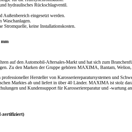
und hydraulisches Rückschlagventil.
nd Außenbereich eingesetzt werden.
en Waschanlagen.
ne Stromquelle, keine Installationskosten.
6 mm
ahren auf den Automobil-Aftersales-Markt und hat sich zum Branchenfü
tungen. Zu den Marken der Gruppe gehören MAXIMA, Bantam, Welion
rofessioneller Hersteller von Karosseriereparatursystemen und Schwe
hen Marktes ab und liefert in über 40 Länder. MAXIMA ist stolz darau
chulungen und Kundensupport für Karosseriereparatur und -wartung an
zertifiziert)