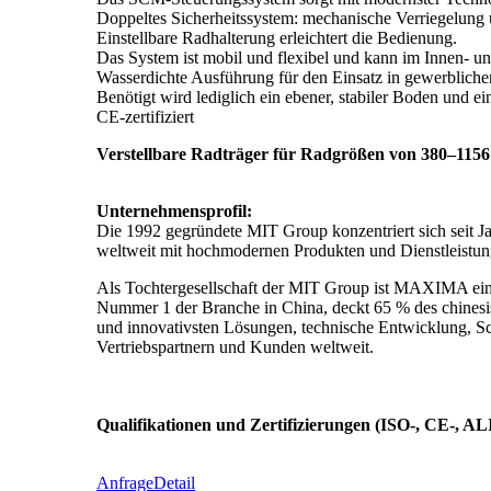
Doppeltes Sicherheitssystem: mechanische Verriegelung 
Einstellbare Radhalterung erleichtert die Bedienung.
Das System ist mobil und flexibel und kann im Innen- u
Wasserdichte Ausführung für den Einsatz in gewerblich
Benötigt wird lediglich ein ebener, stabiler Boden und ei
CE-zertifiziert
Verstellbare Radträger für Radgrößen von 380–115
Unternehmensprofil:
Die 1992 gegründete MIT Group konzentriert sich seit J
weltweit mit hochmodernen Produkten und Dienstleis
Als Tochtergesellschaft der MIT Group ist MAXIMA ein p
Nummer 1 der Branche in China, deckt 65 % des chinesisc
und innovativsten Lösungen, technische Entwicklung, S
Vertriebspartnern und Kunden weltweit.
Qualifikationen und Zertifizierungen (ISO-, CE-, ALI-
Anfrage
Detail