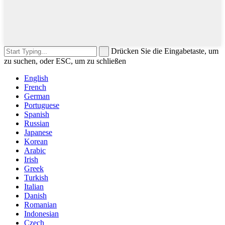
Drücken Sie die Eingabetaste, um
zu suchen, oder ESC, um zu schließen
English
French
German
Portuguese
Spanish
Russian
Japanese
Korean
Arabic
Irish
Greek
Turkish
Italian
Danish
Romanian
Indonesian
Czech