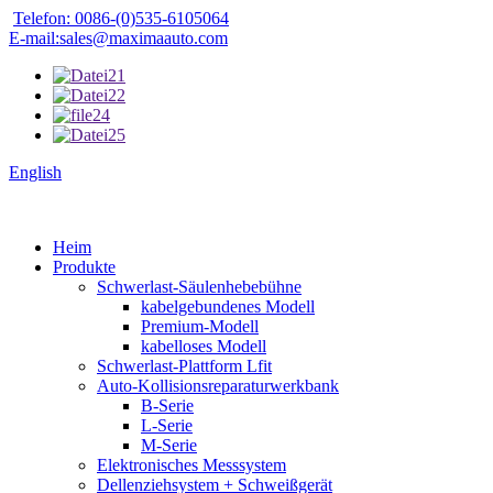
Telefon: 0086-(0)535-6105064
E-mail:sales@maximaauto.com
English
Heim
Produkte
Schwerlast-Säulenhebebühne
kabelgebundenes Modell
Premium-Modell
kabelloses Modell
Schwerlast-Plattform Lfit
Auto-Kollisionsreparaturwerkbank
B-Serie
L-Serie
M-Serie
Elektronisches Messsystem
Dellenziehsystem + Schweißgerät