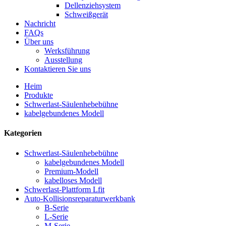
Dellenziehsystem
Schweißgerät
Nachricht
FAQs
Über uns
Werksführung
Ausstellung
Kontaktieren Sie uns
Heim
Produkte
Schwerlast-Säulenhebebühne
kabelgebundenes Modell
Kategorien
Schwerlast-Säulenhebebühne
kabelgebundenes Modell
Premium-Modell
kabelloses Modell
Schwerlast-Plattform Lfit
Auto-Kollisionsreparaturwerkbank
B-Serie
L-Serie
M-Serie