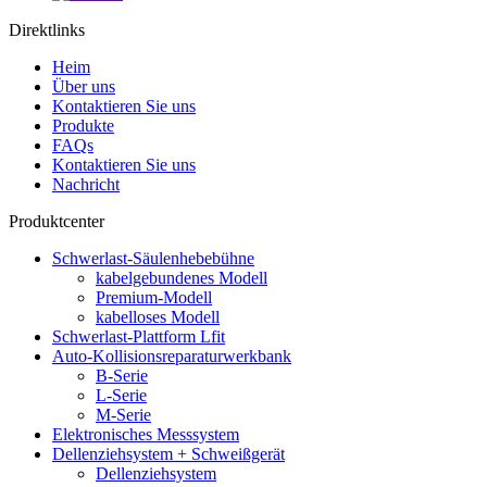
Direktlinks
Heim
Über uns
Kontaktieren Sie uns
Produkte
FAQs
Kontaktieren Sie uns
Nachricht
Produktcenter
Schwerlast-Säulenhebebühne
kabelgebundenes Modell
Premium-Modell
kabelloses Modell
Schwerlast-Plattform Lfit
Auto-Kollisionsreparaturwerkbank
B-Serie
L-Serie
M-Serie
Elektronisches Messsystem
Dellenziehsystem + Schweißgerät
Dellenziehsystem