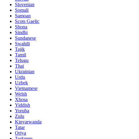
Slovenian
Somali
Samoan
Scots Gaelic
Shona
Sindhi
Sundanese
Swahili
Tajik
Tamil
Telugu
Thai
Ukrainian
Urdu
Uzbek
Vietnamese
Welsh
Xhosa
Yiddish
Yoruba
Zulu
Kinyarwanda
Tatar
Oriya
Turkmen