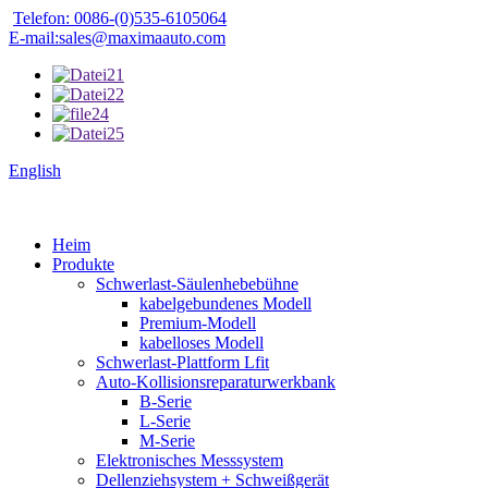
Telefon: 0086-(0)535-6105064
E-mail:sales@maximaauto.com
English
Heim
Produkte
Schwerlast-Säulenhebebühne
kabelgebundenes Modell
Premium-Modell
kabelloses Modell
Schwerlast-Plattform Lfit
Auto-Kollisionsreparaturwerkbank
B-Serie
L-Serie
M-Serie
Elektronisches Messsystem
Dellenziehsystem + Schweißgerät