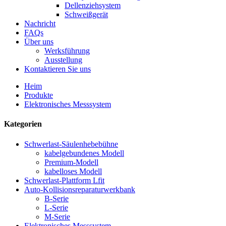
Dellenziehsystem
Schweißgerät
Nachricht
FAQs
Über uns
Werksführung
Ausstellung
Kontaktieren Sie uns
Heim
Produkte
Elektronisches Messsystem
Kategorien
Schwerlast-Säulenhebebühne
kabelgebundenes Modell
Premium-Modell
kabelloses Modell
Schwerlast-Plattform Lfit
Auto-Kollisionsreparaturwerkbank
B-Serie
L-Serie
M-Serie
Elektronisches Messsystem